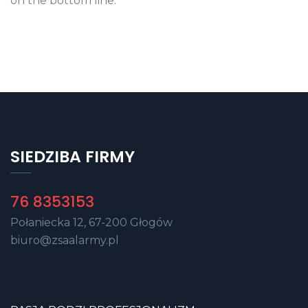
on the bottom line.
SIEDZIBA FIRMY
76 8353153
Połaniecka 12, 67-200 Głogów
biuro@zsaalarmy.pl